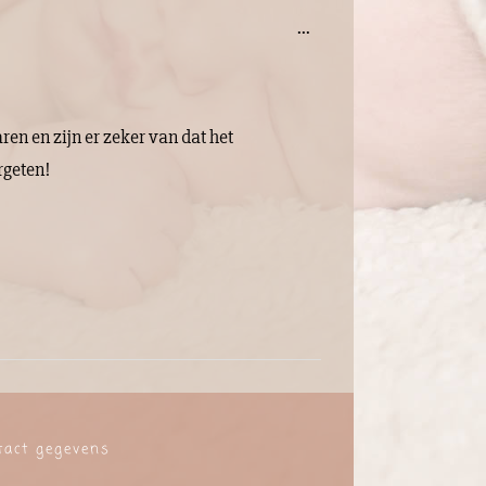
Wissel
...
deze
metabox.
en en zijn er zeker van dat het
rgeten!
tact gegevens