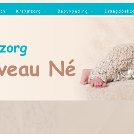
ith
Kraamzorg
Babyvoeding
Draagdoekc