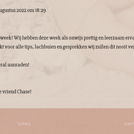
ugustus 2022
om
18:29
eek! Wij hebben deze week als onwijs prettig en leerzaam ervar
 voor alle tips, lachbuien en gesprekken wij zullen dit nooit ve
eral aanraden!
ne vriend Chase!
Links
Con