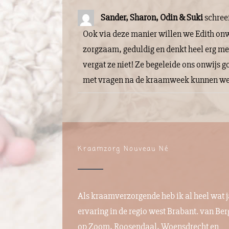
Sander, Sharon, Odin & Suki
schree
Ook via deze manier willen we Edith onw
zorgzaam, geduldig en denkt heel erg mee
vergat ze niet! Ze begeleide ons onwijs g
met vragen na de kraamweek kunnen we bi
Kraamzorg Nouveau Né
Als kraamverzorgende heb ik al heel wat 
ervaring in de regio west Brabant. van
Ber
op Zoom
,
Roosendaal
,
Woensdrecht
en