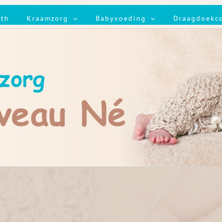
ith
Kraamzorg
Babyvoeding
Draagdoekc