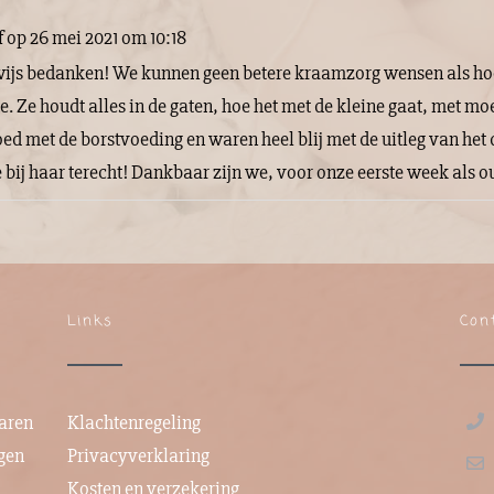
f op
26 mei 2021
om
10:18
ijs bedanken! We kunnen geen betere kraamzorg wensen als hoe E
. Ze houdt alles in de gaten, hoe het met de kleine gaat, met m
oed met de borstvoeding en waren heel blij met de uitleg van het
j haar terecht! Dankbaar zijn we, voor onze eerste week als ou
Links
Con
jaren
Klachtenregeling
gen
Privacyverklaring
Kosten en verzekering