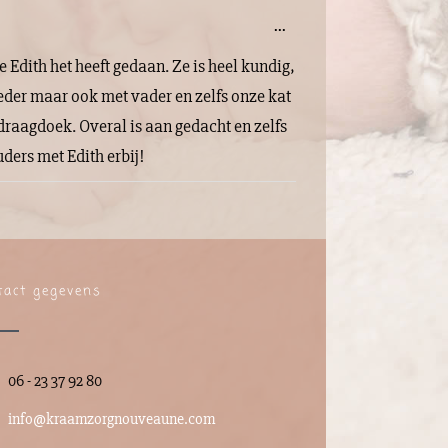
Wissel
...
deze
metabox.
dith het heeft gedaan. Ze is heel kundig,
oeder maar ook met vader en zelfs onze kat
 draagdoek. Overal is aan gedacht en zelfs
ders met Edith erbij!
tact gegevens
06 - 23 37 92 80
info@kraamzorgnouveaune.com